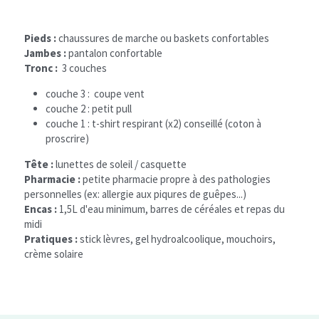
Pieds : 
chaussures de marche ou baskets confortables
Jambes : 
pantalon confortable
Tronc : 
 3 couches
couche 3 :  coupe vent 
couche 2 : petit pull 
couche 1 :
t-shirt respirant (x2) conseillé (coton à 
proscrire)
Tête : 
lunettes de soleil / casquette
Pharmacie : 
petite pharmacie propre à des pathologies 
personnelles (ex: allergie aux piqures de guêpes...)
Encas : 
1,5L d'eau minimum, barres de céréales et repas du 
midi
Pratiques :
 stick lèvres, gel hydroalcoolique, mouchoirs, 
crème solaire